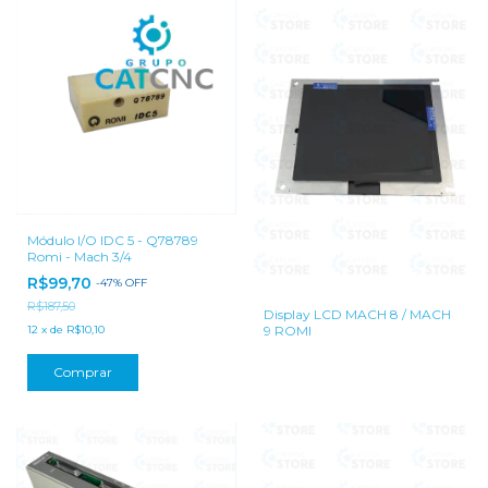
Módulo I/O IDC 5 - Q78789
Romi - Mach 3/4
R$99,70
-
47
%
OFF
R$187,50
Display LCD MACH 8 / MACH
9 ROMI
12
x
de
R$10,10