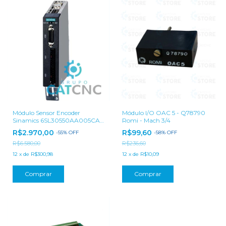
Módulo Sensor Encoder
Módulo I/O OAC 5 - Q78790
Sinamics 6SL30550AA005CA2
Romi - Mach 3/4
| SMC30 Siemens
R$2.970,00
R$99,60
-
55
%
OFF
-
58
%
OFF
R$6.580,00
R$236,60
12
x
de
R$300,98
12
x
de
R$10,09