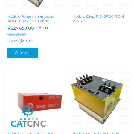
Módulo Fonte Alimentação
Módulo Cego PC-GF 20 ROMI
A06B-6087-H155 Fanuc
R87697
SEMINOVO
R$27.650,00
-
21
%
OFF
R$35.206,00
12
x
de
R$2.802,10
Módulo I/O ODC 5 - Q78791
Módulo Fonte Alimentação