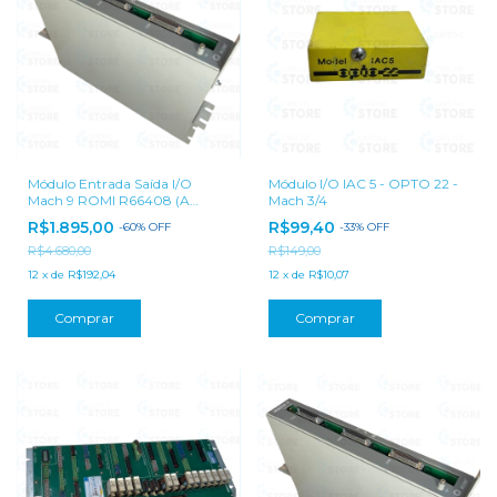
Módulo Entrada Saída I/O
Módulo I/O IAC 5 - OPTO 22 -
Mach 9 ROMI R66408 (A
Mach 3/4
BASE TROCA - Sob análise do
R$1.895,00
R$99,40
-
60
%
OFF
-
33
%
OFF
Laboratório CATCNC)
R$4.680,00
R$149,00
12
x
de
R$192,04
12
x
de
R$10,07