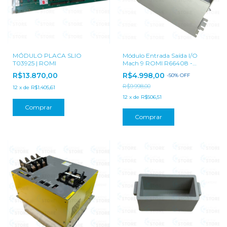
MÓDULO PLACA SLIO
Módulo Entrada Saída I/O
T03925 | ROMI
Mach 9 ROMI R66408 -
Seminovo
R$13.870,00
R$4.998,00
-
50
%
OFF
R$9.998,00
12
x
de
R$1.405,61
12
x
de
R$506,51