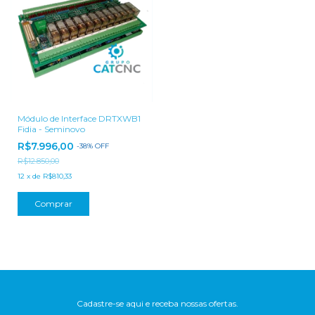
Módulo de Interface DRTXWB1
Fidia - Seminovo
R$7.996,00
-
38
%
OFF
R$12.850,00
12
x
de
R$810,33
Cadastre-se aqui e receba nossas ofertas.